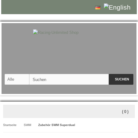
SUCHEN
(
0
)
Startseite
SWM
Zubehör SWM Superdual