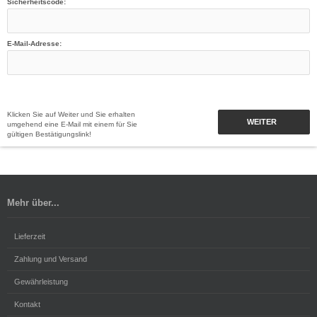
Sicherheitscode:
E-Mail-Adresse:
Klicken Sie auf Weiter und Sie erhalten
WEITER
umgehend eine E-Mail mit einem für Sie
gültigen Bestätigungslink!
Mehr über...
Lieferzeit
Zahlung und Versand
Gewährleistung
Kontakt