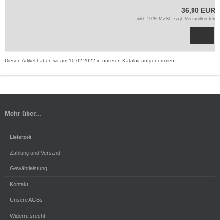
36,90 EUR
inkl. 19 % MwSt. zzgl.
Versandkosten
Diesen Artikel haben wir am 10.02.2022 in unseren Katalog aufgenommen.
Mehr über...
Lieferzeit
Zahlung und Versand
Gewährleistung
Kontakt
Unsere AGBs
Widerrufsrecht