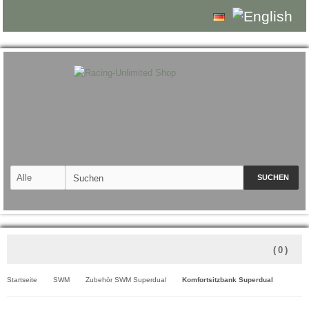
SUCHEN
(
0
)
Startseite
SWM
Zubehör SWM Superdual
Komfortsitzbank Superdual