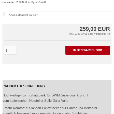
Hersteller:
ZUPIN Moto-Sport GmbH
Artikeldatenblatt drucken
259,00 EUR
inkl. 19 % MwSt. zzgl.
Versandkosten
IN DEN WARENKORB
PRODUKTBESCHREIBUNG
Hochwertige Komfortsitzbank für SWM Superdual X und T
vom italienischen Hersteller Selle Dalla Valle
- mehr Komfort auf langen Fahrstrecken für Fahrer
und
Beifahrer
- deutlich bessere Ergonomie als die originalen Sitzbänke