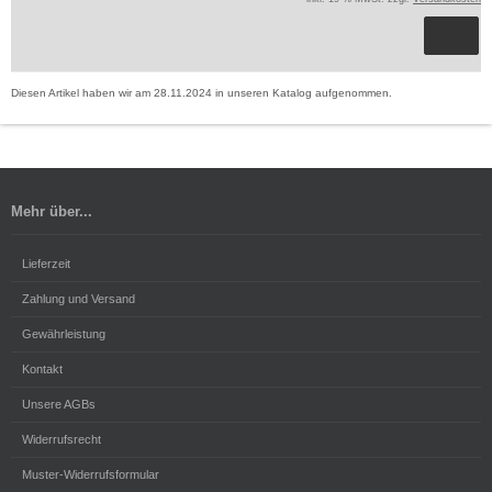
Diesen Artikel haben wir am 28.11.2024 in unseren Katalog aufgenommen.
Mehr über...
Lieferzeit
Zahlung und Versand
Gewährleistung
Kontakt
Unsere AGBs
Widerrufsrecht
Muster-Widerrufsformular