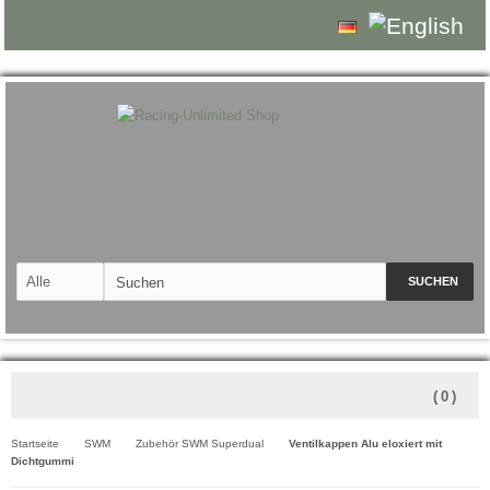
SUCHEN
(
0
)
Startseite
SWM
Zubehör SWM Superdual
Ventilkappen Alu eloxiert mit
Dichtgummi